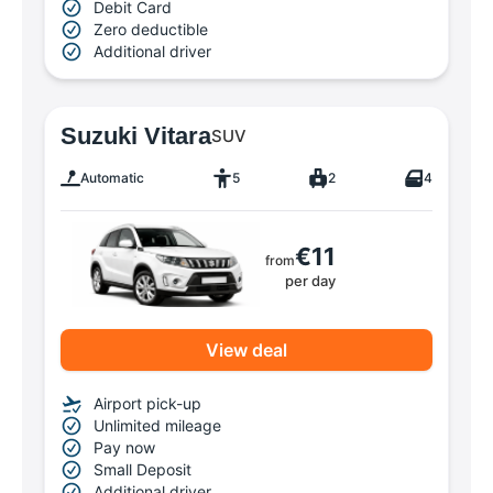
Debit Card
Zero deductible
Additional driver
Suzuki Vitara
SUV
Automatic
5
2
4
€11
from
per day
View deal
Airport pick-up
Unlimited mileage
Pay now
Small Deposit
Additional driver