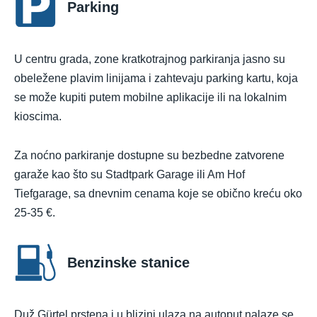
Parking
U centru grada, zone kratkotrajnog parkiranja jasno su
obeležene plavim linijama i zahtevaju parking kartu, koja
se može kupiti putem mobilne aplikacije ili na lokalnim
kioscima.
Za noćno parkiranje dostupne su bezbedne zatvorene
garaže kao što su Stadtpark Garage ili Am Hof
Tiefgarage, sa dnevnim cenama koje se obično kreću oko
25-35 €.
Benzinske stanice
Duž Gürtel prstena i u blizini ulaza na autoput nalaze se