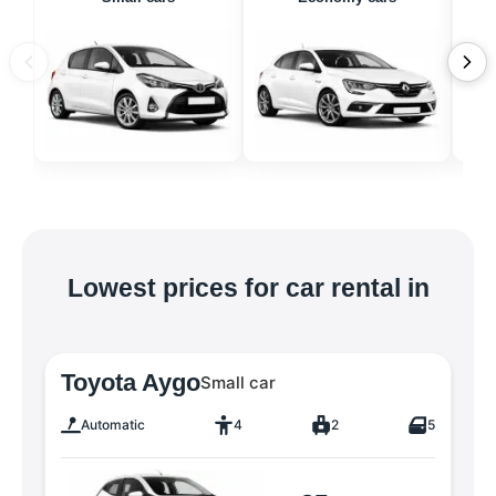
Lowest prices for car rental in
Toyota Aygo
Small car
Automatic
4
2
5