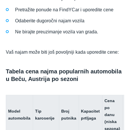
Pretražite ponude na FindYCar i uporedite cene
Odaberite dugoročni najam vozila
Ne birajte preuzimanje vozila van grada.
Vaš najam može biti još povoljniji kada uporedite cene:
Tabela cena najma popularnih automobila
u Beču, Austrija po sezoni
Cena
Ce
po
p
Model
Tip
Broj
Kapacitet
danu
da
automobila
karoserije
putnika
prtljaga
(niska
(v
sezona)
se