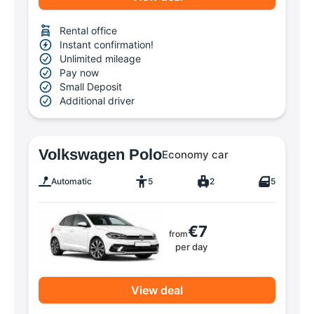
Rental office
Instant confirmation!
Unlimited mileage
Pay now
Small Deposit
Additional driver
Volkswagen Polo
Economy car
Automatic
5
2
5
€7
from
per day
View deal