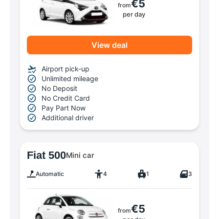
€5
from
per day
View deal
Airport pick-up
Unlimited mileage
No Deposit
No Credit Card
Pay Part Now
Additional driver
Fiat 500
Mini car
Automatic
4
1
3
€5
from