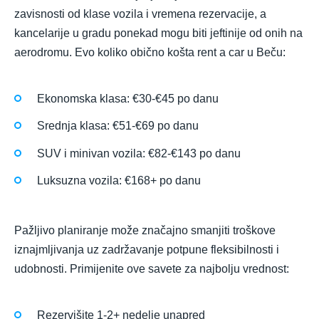
zavisnosti od klase vozila i vremena rezervacije, a
kancelarije u gradu ponekad mogu biti jeftinije od onih na
aerodromu. Evo koliko obično košta rent a car u Beču:
Ekonomska klasa: €30-€45 po danu
Srednja klasa: €51-€69 po danu
SUV i minivan vozila: €82-€143 po danu
Luksuzna vozila: €168+ po danu
Pažljivo planiranje može značajno smanjiti troškove
iznajmljivanja uz zadržavanje potpune fleksibilnosti i
udobnosti. Primijenite ove savete za najbolju vrednost:
Rezervišite 1-2+ nedelje unapred