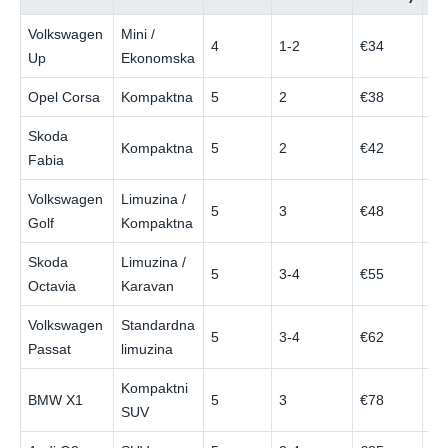
Volkswagen
Mini /
4
1-2
€34
€5
Up
Ekonomska
Opel Corsa
Kompaktna
5
2
€38
€5
Skoda
Kompaktna
5
2
€42
€6
Fabia
Volkswagen
Limuzina /
5
3
€48
€7
Golf
Kompaktna
Skoda
Limuzina /
5
3-4
€55
€8
Octavia
Karavan
Volkswagen
Standardna
5
3-4
€62
€9
Passat
limuzina
Kompaktni
BMW X1
5
3
€78
€1
SUV