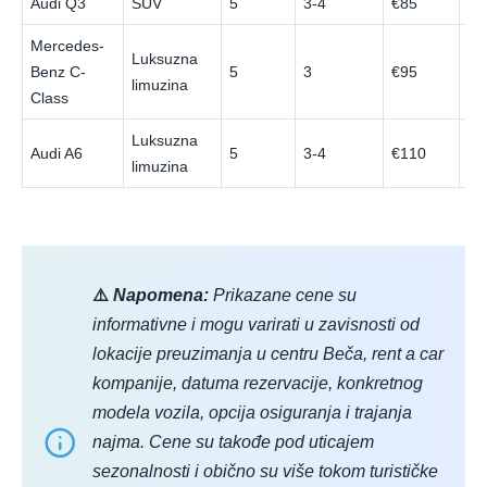
Audi Q3
SUV
5
3-4
€85
€1
Mercedes-
Luksuzna
Benz C-
5
3
€95
€1
limuzina
Class
Luksuzna
Audi A6
5
3-4
€110
€1
limuzina
⚠️
Napomena:
Prikazane cene su
informativne i mogu varirati u zavisnosti od
lokacije preuzimanja u centru Beča, rent a car
kompanije, datuma rezervacije, konkretnog
modela vozila, opcija osiguranja i trajanja
najma. Cene su takođe pod uticajem
sezonalnosti i obično su više tokom turističke