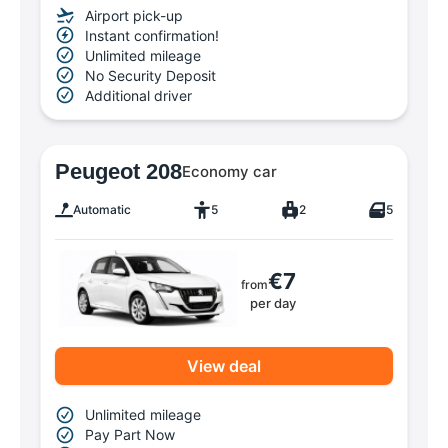
Airport pick-up
Instant confirmation!
Unlimited mileage
No Security Deposit
Additional driver
Peugeot 208
Economy car
Automatic
5
2
5
€7
from
per day
View deal
Unlimited mileage
Pay Part Now