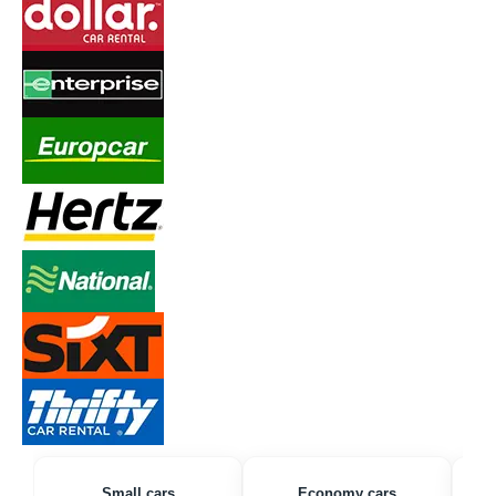
Small cars
Economy cars