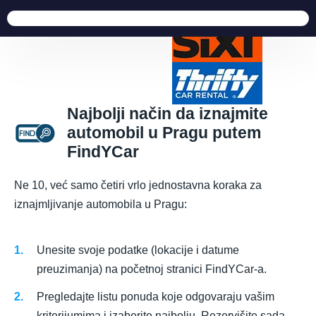
Najbolji način da iznajmite
automobil u Pragu putem
FindYCar
Ne 10, već samo četiri vrlo jednostavna koraka za
iznajmljivanje automobila u Pragu:
Unesite svoje podatke (lokacije i datume
preuzimanja) na početnoj stranici FindYCar-a.
Pregledajte listu ponuda koje odgovaraju vašim
kriterijumima i izaberite najbolju. Rezervišite sada.