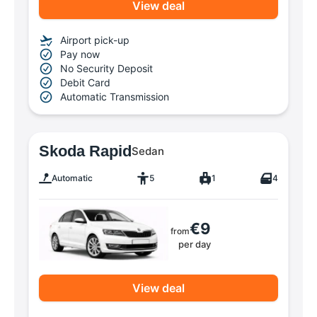
View deal
Airport pick-up
Pay now
No Security Deposit
Debit Card
Automatic Transmission
Skoda Rapid
Sedan
Automatic
5
1
4
€9
from
per day
View deal