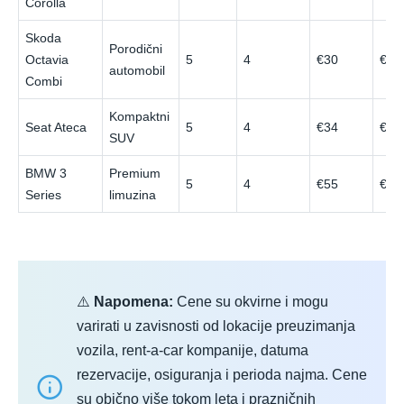
Corolla
Skoda
Porodični
Octavia
5
4
€30
€52
automobil
Combi
Kompaktni
Seat Ateca
5
4
€34
€58
SUV
BMW 3
Premium
5
4
€55
€92
Series
limuzina
⚠️
Napomena:
Cene su okvirne i mogu
varirati u zavisnosti od lokacije preuzimanja
vozila, rent-a-car kompanije, datuma
rezervacije, osiguranja i perioda najma. Cene
su obično više tokom leta i prazničnih