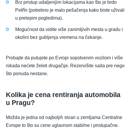
Brz pristup udaljenijim lokacijama kao što je brdo
Petřín (potrebno je malo pešačenja kako biste uživali
u prelepim pogledima).
Mogućnost da vidite više zanimljivih mesta u gradu i
okolini bez gubljenja vremena na čekanje.
Probajte da putujete po Evropi sopstvenim vozilom i više
nikada nećete želeti drugačije. Rezervišite sada pre nego
što ponuda nestane.
Kolika je cena rentiranja automobila
u Pragu?
Možda je jedna od najboljih stvari u zemljama Centralne
Evrope to što su cene uglavnom stabilne i pristupačne.