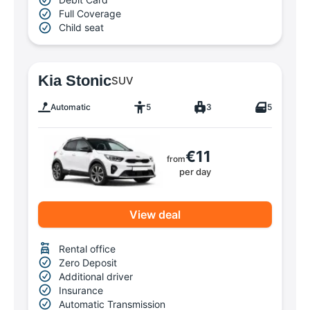
Full Coverage
Child seat
Kia Stonic
SUV
Automatic
5
3
5
€11
from
per day
View deal
Rental office
Zero Deposit
Additional driver
Insurance
Automatic Transmission