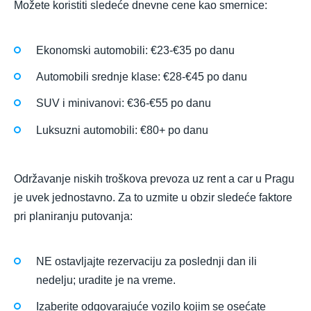
Možete koristiti sledeće dnevne cene kao smernice:
Ekonomski automobili: €23-€35 po danu
Automobili srednje klase: €28-€45 po danu
SUV i minivanovi: €36-€55 po danu
Luksuzni automobili: €80+ po danu
Održavanje niskih troškova prevoza uz rent a car u Pragu
je uvek jednostavno. Za to uzmite u obzir sledeće faktore
pri planiranju putovanja:
NE ostavljajte rezervaciju za poslednji dan ili
nedelju; uradite je na vreme.
Izaberite odgovarajuće vozilo kojim se osećate