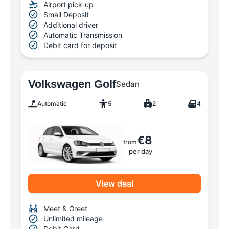
Airport pick-up
Small Deposit
Additional driver
Automatic Transmission
Debit card for deposit
Volkswagen Golf
Sedan
Automatic
5
2
4
€8
from
per day
View deal
Meet & Greet
Unlimited mileage
Debit Card