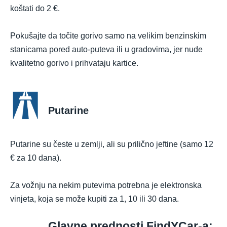
koštati do 2 €.
Pokušajte da točite gorivo samo na velikim benzinskim
stanicama pored auto-puteva ili u gradovima, jer nude
kvalitetno gorivo i prihvataju kartice.
Putarine
Putarine su česte u zemlji, ali su prilično jeftine (samo 12
€ za 10 dana).
Za vožnju na nekim putevima potrebna je elektronska
vinjeta, koja se može kupiti za 1, 10 ili 30 dana.
Glavne prednosti FindYCar-a: