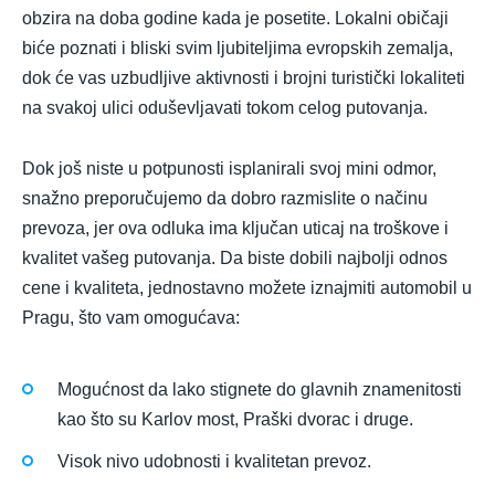
obzira na doba godine kada je posetite. Lokalni običaji
biće poznati i bliski svim ljubiteljima evropskih zemalja,
dok će vas uzbudljive aktivnosti i brojni turistički lokaliteti
na svakoj ulici oduševljavati tokom celog putovanja.
Dok još niste u potpunosti isplanirali svoj mini odmor,
snažno preporučujemo da dobro razmislite o načinu
prevoza, jer ova odluka ima ključan uticaj na troškove i
kvalitet vašeg putovanja. Da biste dobili najbolji odnos
cene i kvaliteta, jednostavno možete iznajmiti automobil u
Pragu, što vam omogućava:
Mogućnost da lako stignete do glavnih znamenitosti
kao što su Karlov most, Praški dvorac i druge.
Visok nivo udobnosti i kvalitetan prevoz.