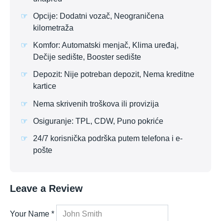
Opcije: Dodatni vozač, Neograničena
kilometraža
Komfor: Automatski menjač, Klima uređaj,
Dečije sedište, Booster sedište
Depozit: Nije potreban depozit, Nema kreditne
kartice
Nema skrivenih troškova ili provizija
Osiguranje: TPL, CDW, Puno pokriće
24/7 korisnička podrška putem telefona i e-
pošte
Leave a Review
Your Name
*