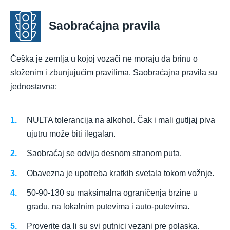
Saobraćajna pravila
Češka je zemlja u kojoj vozači ne moraju da brinu o
složenim i zbunjujućim pravilima. Saobraćajna pravila su
jednostavna:
NULTA tolerancija na alkohol. Čak i mali gutljaj piva
ujutru može biti ilegalan.
Saobraćaj se odvija desnom stranom puta.
Obavezna je upotreba kratkih svetala tokom vožnje.
50-90-130 su maksimalna ograničenja brzine u
gradu, na lokalnim putevima i auto-putevima.
Proverite da li su svi putnici vezani pre polaska.