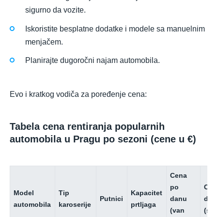
sigurno da vozite.
Iskoristite besplatne dodatke i modele sa manuelnim
menjačem.
Planirajte dugoročni najam automobila.
Evo i kratkog vodiča za poređenje cena:
Tabela cena rentiranja popularnih
automobila u Pragu po sezoni (cene u €)
Cena
po
Cen
Model
Tip
Kapacitet
Putnici
danu
dan
automobila
karoserije
prtljaga
(van
(se