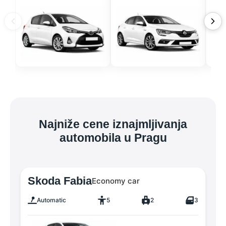
Najniže cene iznajmljivanja
automobila u Pragu
Skoda Fabia
Economy car
Automatic
5
2
3