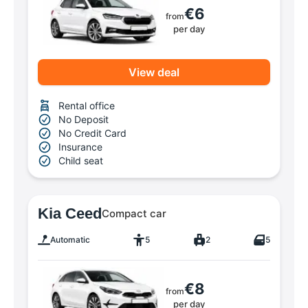
€6
from
per day
View deal
Rental office
No Deposit
No Credit Card
Insurance
Child seat
Kia Ceed
Compact car
Automatic
5
2
5
€8
from
per day