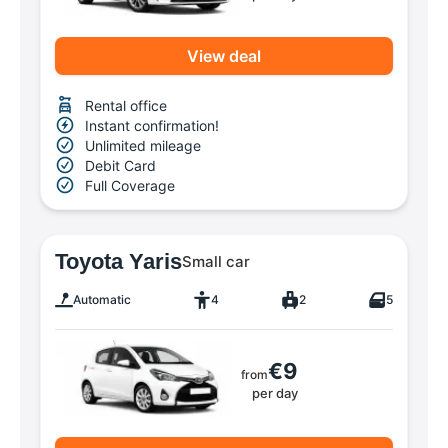
View deal
Rental office
Instant confirmation!
Unlimited mileage
Debit Card
Full Coverage
Toyota Yaris
Small car
Automatic
4
2
5
€9
from
per day