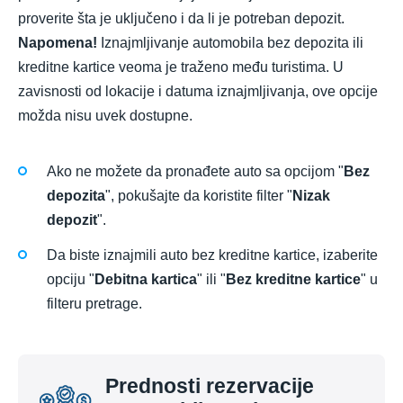
proverite šta je uključeno i da li je potreban depozit.
Napomena!
Iznajmljivanje automobila bez depozita ili
kreditne kartice veoma je traženo među turistima. U
zavisnosti od lokacije i datuma iznajmljivanja, ove opcije
možda nisu uvek dostupne.
Ako ne možete da pronađete auto sa opcijom "
Bez
depozita
", pokušajte da koristite filter "
Nizak
depozit
".
Da biste iznajmili auto bez kreditne kartice, izaberite
opciju "
Debitna kartica
" ili "
Bez kreditne kartice
" u
filteru pretrage.
Prednosti rezervacije