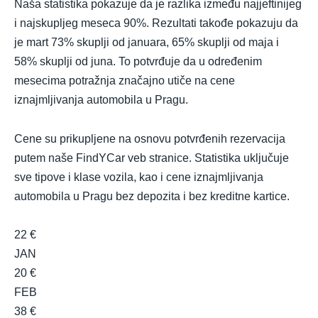
Naša statistika pokazuje da je razlika između najjeftinijeg
i najskupljeg meseca 90%. Rezultati takođe pokazuju da
je mart 73% skuplji od januara, 65% skuplji od maja i
58% skuplji od juna. To potvrđuje da u određenim
mesecima potražnja značajno utiče na cene
iznajmljivanja automobila u Pragu.
Cene su prikupljene na osnovu potvrđenih rezervacija
putem naše FindYCar veb stranice. Statistika uključuje
sve tipove i klase vozila, kao i cene iznajmljivanja
automobila u Pragu bez depozita i bez kreditne kartice.
22 €
JAN
20 €
FEB
38 €