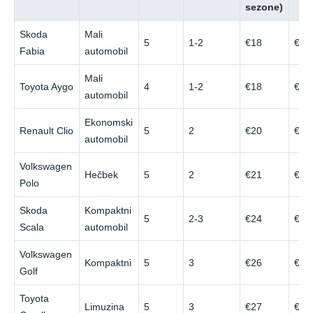
sezone)
Skoda
Mali
5
1-2
€18
€34
Fabia
automobil
Mali
Toyota Aygo
4
1-2
€18
€32
automobil
Ekonomski
Renault Clio
5
2
€20
€36
automobil
Volkswagen
Hečbek
5
2
€21
€38
Polo
Skoda
Kompaktni
5
2-3
€24
€42
Scala
automobil
Volkswagen
Kompaktni
5
3
€26
€45
Golf
Toyota
Limuzina
5
3
€27
€46