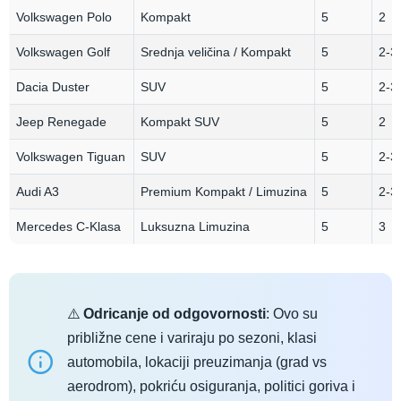
Volkswagen Polo
Kompakt
5
2
Volkswagen Golf
Srednja veličina / Kompakt
5
2-3
Dacia Duster
SUV
5
2-3
Jeep Renegade
Kompakt SUV
5
2
Volkswagen Tiguan
SUV
5
2-3
Audi A3
Premium Kompakt / Limuzina
5
2-3
Mercedes C-Klasa
Luksuzna Limuzina
5
3
⚠️
Odricanje od odgovornosti
: Ovo su
približne cene i variraju po sezoni, klasi
automobila, lokaciji preuzimanja (grad vs
aerodrom), pokriću osiguranja, politici goriva i