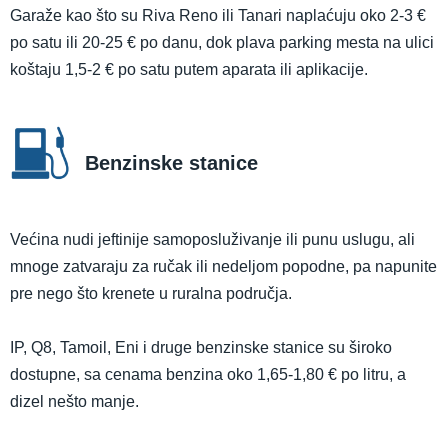
Garaže kao što su Riva Reno ili Tanari naplaćuju oko 2-3 €
po satu ili 20-25 € po danu, dok plava parking mesta na ulici
koštaju 1,5-2 € po satu putem aparata ili aplikacije.
Benzinske stanice
Većina nudi jeftinije samoposluživanje ili punu uslugu, ali
mnoge zatvaraju za ručak ili nedeljom popodne, pa napunite
pre nego što krenete u ruralna područja.
IP, Q8, Tamoil, Eni i druge benzinske stanice su široko
dostupne, sa cenama benzina oko 1,65-1,80 € po litru, a
dizel nešto manje.