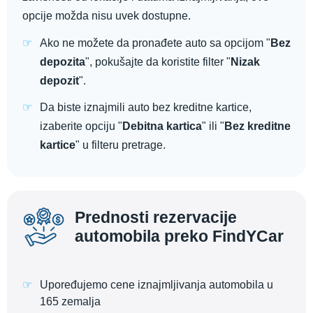
opcije možda nisu uvek dostupne.
Ako ne možete da pronađete auto sa opcijom "
Bez
depozita
", pokušajte da koristite filter "
Nizak
depozit
".
Da biste iznajmili auto bez kreditne kartice,
izaberite opciju "
Debitna kartica
" ili "
Bez kreditne
kartice
" u filteru pretrage.
Prednosti rezervacije
automobila preko FindYCar
Upoređujemo cene iznajmljivanja automobila u
165 zemalja