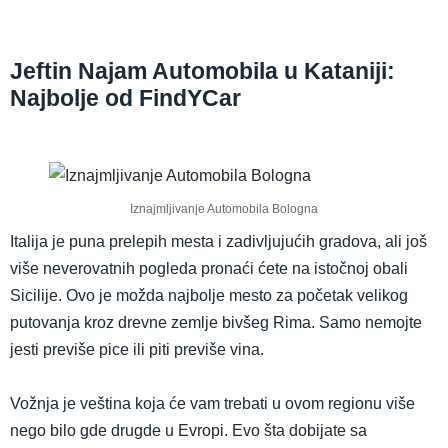
Jeftin Najam Automobila u Kataniji:
Najbolje od FindYCar
Iznajmljivanje Automobila Bologna
Italija je puna prelepih mesta i zadivljujućih gradova, ali još
više neverovatnih pogleda pronaći ćete na istočnoj obali
Sicilije. Ovo je možda najbolje mesto za početak velikog
putovanja kroz drevne zemlje bivšeg Rima. Samo nemojte
jesti previše pice ili piti previše vina.
Vožnja je veština koja će vam trebati u ovom regionu više
nego bilo gde drugde u Evropi. Evo šta dobijate sa