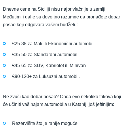
Dnevne cene na Siciliji nisu najprivlačnije u zemlji.
Međutim, i dalje su dovoljno razumne da pronađete dobar
posao koji odgovara vašem budžetu:
€25-38 za Mali ili Ekonomični automobil
€35-50 za Standardni automobil
€45-65 za SUV, Kabriolet ili Minivan
€90-120+ za Luksuzni automobil.
Ne zvuči kao dobar posao? Onda evo nekoliko trikova koji
će učiniti vaš najam automobila u Kataniji još jeftinijim:
Rezervišite što je ranije moguće