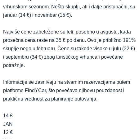
vrhunskom sezonom. Nešto skuplji, ali i dalje pristupačni, su
januar (14 €) i novembar (15 €).
Najviše cene zabeležene su leti, posebno u avgustu, kada
prosečna cena raste na 35 € po danu. Ovo je približno 191%
skuplje nego u februaru. Cene su takođe visoke u julu (32 €)
i septembru (34 €) zbog turističkog vrhunca i povećane
potražnje.
Informacije se zasnivaju na stvarnim rezervacijama putem
platforme FindYCar, što povećava njihovu pouzdanost i
praktičnu vrednost za planiranje putovanja.
14 €
JAN
12 €