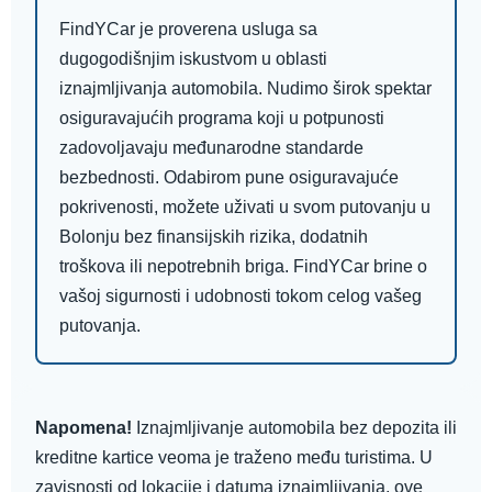
FindYCar je proverena usluga sa
dugogodišnjim iskustvom u oblasti
iznajmljivanja automobila. Nudimo širok spektar
osiguravajućih programa koji u potpunosti
zadovoljavaju međunarodne standarde
bezbednosti. Odabirom pune osiguravajuće
pokrivenosti, možete uživati u svom putovanju u
Bolonju bez finansijskih rizika, dodatnih
troškova ili nepotrebnih briga. FindYCar brine o
vašoj sigurnosti i udobnosti tokom celog vašeg
putovanja.
Napomena!
Iznajmljivanje automobila bez depozita ili
kreditne kartice veoma je traženo među turistima. U
zavisnosti od lokacije i datuma iznajmljivanja, ove