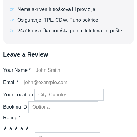
Nema skrivenih troškova ili provizija
Osiguranje: TPL, CDW, Puno pokriće
24/7 korisnička podrška putem telefona i e-pošte
Leave a Review
Your Name
*
Email
*
Your Location
Booking ID
Rating
*
★
★
★
★
★