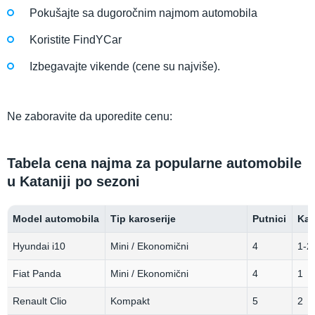
Pokušajte sa dugoročnim najmom automobila
Koristite FindYCar
Izbegavajte vikende (cene su najviše).
Ne zaboravite da uporedite cenu:
Tabela cena najma za popularne automobile
u Kataniji po sezoni
Model automobila
Tip karoserije
Putnici
Kap
Hyundai i10
Mini / Ekonomični
4
1-2
Fiat Panda
Mini / Ekonomični
4
1
Renault Clio
Kompakt
5
2