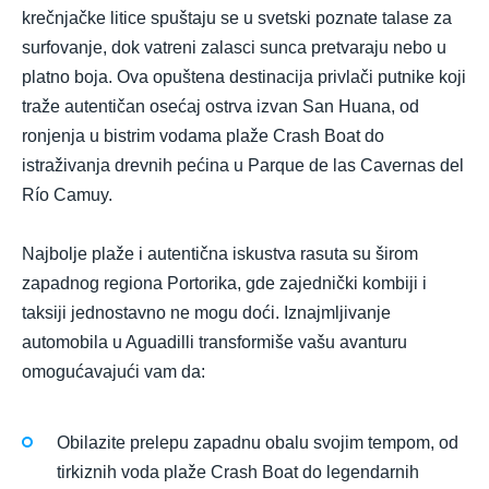
krečnjačke litice spuštaju se u svetski poznate talase za
surfovanje, dok vatreni zalasci sunca pretvaraju nebo u
platno boja. Ova opuštena destinacija privlači putnike koji
traže autentičan osećaj ostrva izvan San Huana, od
ronjenja u bistrim vodama plaže Crash Boat do
istraživanja drevnih pećina u Parque de las Cavernas del
Río Camuy.
Najbolje plaže i autentična iskustva rasuta su širom
zapadnog regiona Portorika, gde zajednički kombiji i
taksiji jednostavno ne mogu doći. Iznajmljivanje
automobila u Aguadilli transformiše vašu avanturu
omogućavajući vam da:
Obilazite prelepu zapadnu obalu svojim tempom, od
tirkiznih voda plaže Crash Boat do legendarnih