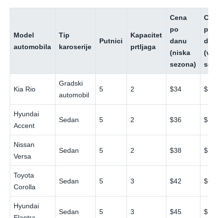
Cena
Cen
po
po
Model
Tip
Kapacitet
Putnici
danu
dan
automobila
karoserije
prtljaga
(niska
(vis
sezona)
sez
Gradski
Kia Rio
5
2
$34
$52
automobil
Hyundai
Sedan
5
2
$36
$55
Accent
Nissan
Sedan
5
2
$38
$58
Versa
Toyota
Sedan
5
3
$42
$65
Corolla
Hyundai
Sedan
5
3
$45
$70
Elantra