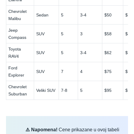
Chevrolet
Sedan
5
3-4
$50
$78
Malibu
Jeep
SUV
5
3
$58
$88
Compass
Toyota
SUV
5
3-4
$62
$95
RAV4
Ford
SUV
7
4
$75
$11
Explorer
Chevrolet
Veliki SUV
7-8
5
$95
$14
Suburban
⚠️ Napomena!
Cene prikazane u ovoj tabeli