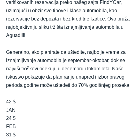
verifikovanih rezervacija preko našeg sajta FindYCar,
uzimajući u obzir sve tipove i klase automobila, kao i
rezervacije bez depozita i bez kreditne kartice. Ovo pruža
najobjektivniju sliku tržišta iznajmljivanja automobila u
Aguadilli.
Generalno, ako planirate da uštedite, najbolje vreme za
iznajmljivanje automobila je septembar-oktobar, dok se
najviši troškovi očekuju u decembru i tokom leta. Naše
iskustvo pokazuje da planiranje unapred i izbor pravog
perioda godine može uštedeti do 70% godišnjeg proseka.
42 $
JAN
24 $
FEB
31 $