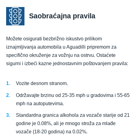
Saobraćajna pravila
Možete osigurati bezbrižno iskustvo prilikom
iznajmljivanja automobila u Aguadilli pripremom za
specifično okruženje za vožnju na ostrvu. Ostaćete
sigurni i izbeći kazne jednostavnim poštovanjem pravila:
Vozite desnom stranom.
Održavajte brzinu od 25-35 mph u gradovima i 55-65
mph na autoputevima.
Standardna granica alkohola za vozače starije od 21
godine je 0.08%, ali je mnogo stroža za mlađe
vozače (18-20 godina) na 0.02%.