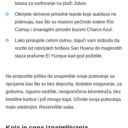
talasa za surfovanje na plaži Jobos
Otkrijete skrivene prirodne lepote koje autobusi ne
pokrivaju, kao što su masivni pećinski sistem Río
Camuy i smaragdni prirodni bazeni Charco Azul.
Lako pristupite celom ostrvu, dajući vam slobodu da
vozite od istorijskih tvrđava San Huana do maglovitih
staza prašume El Yunque kad god poželite.
Ne propustite priliku da unapredite svoje putovanje sa
opcijama kao što su bez depozita, dodatno osiguranje, za
gotovinu, sigurno sedište, neograničena kilometraža, bez
kreditne kartice i još mnogo toga. Učinite svoja putovanja
malo udobnijim. Rezervišite sada.
Koja je cena iznajmljivanja