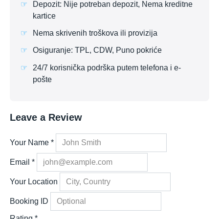
Depozit: Nije potreban depozit, Nema kreditne
kartice
Nema skrivenih troškova ili provizija
Osiguranje: TPL, CDW, Puno pokriće
24/7 korisnička podrška putem telefona i e-
pošte
Leave a Review
Your Name
*
Email
*
Your Location
Booking ID
Rating
*