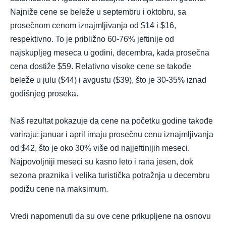
Najniže cene se beleže u septembru i oktobru, sa
prosečnom cenom iznajmljivanja od $14 i $16,
respektivno. To je približno 60-76% jeftinije od
najskupljeg meseca u godini, decembra, kada prosečna
cena dostiže $59. Relativno visoke cene se takođe
beleže u julu ($44) i avgustu ($39), što je 30-35% iznad
godišnjeg proseka.
Naš rezultat pokazuje da cene na početku godine takođe
variraju: januar i april imaju prosečnu cenu iznajmljivanja
od $42, što je oko 30% više od najjeftinijih meseci.
Najpovoljniji meseci su kasno leto i rana jesen, dok
sezona praznika i velika turistička potražnja u decembru
podižu cene na maksimum.
Vredi napomenuti da su ove cene prikupljene na osnovu