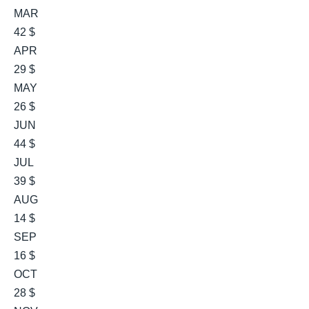
MAR
42 $
APR
29 $
MAY
26 $
JUN
44 $
JUL
39 $
AUG
14 $
SEP
16 $
OCT
28 $