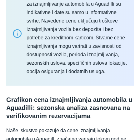
za iznajmljivanje automobila u Aguadilli su
indikativne i date su samo u informativne
svrhe. Navedene cene uključuju troškove
iznajmljivanja vozila bez depozita i bez
potrebe za kreditnom karticom. Stvarne cene
iznajmljivanja mogu varirati u zavisnosti od
dostupnosti vozila, perioda iznajmljivanja,
sezonskih uslova, specifičnih uslova lokacije,
opcija osiguranja i dodatnih usluga.
Grafikon cena iznajmljivanja automobila u
Aguadilli: sezonska analiza zasnovana na
verifikovanim rezervacijama
Naše iskustvo pokazuje da cene iznajmljivanja
automobila u Aguadilli značajno variraju tokom godine.