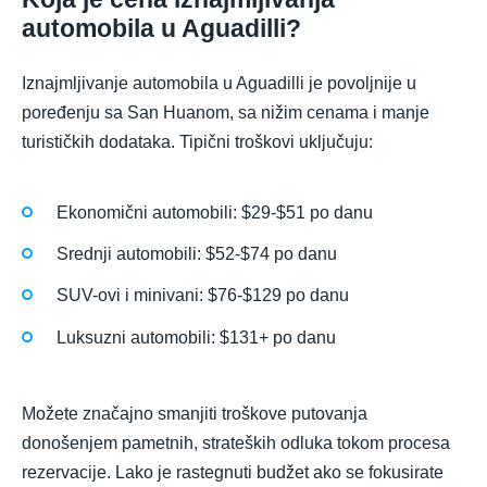
automobila u Aguadilli?
Iznajmljivanje automobila u Aguadilli je povoljnije u
poređenju sa San Huanom, sa nižim cenama i manje
turističkih dodataka. Tipični troškovi uključuju:
Ekonomični automobili: $29-$51 po danu
Srednji automobili: $52-$74 po danu
SUV-ovi i minivani: $76-$129 po danu
Luksuzni automobili: $131+ po danu
Možete značajno smanjiti troškove putovanja
donošenjem pametnih, strateških odluka tokom procesa
rezervacije. Lako je rastegnuti budžet ako se fokusirate