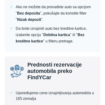
Ako ne možete da pronađete auto sa opcijom
"
Bez depozita
", pokušajte da koristite filter
"
Nizak depozit
".
Da biste iznajmili auto bez kreditne kartice,
izaberite opciju "
Debitna kartica
" ili "
Bez
kreditne kartice
" u filteru pretrage.
Prednosti rezervacije
automobila preko
FindYCar
Upoređujemo cene iznajmljivanja automobila u
165 zemalja