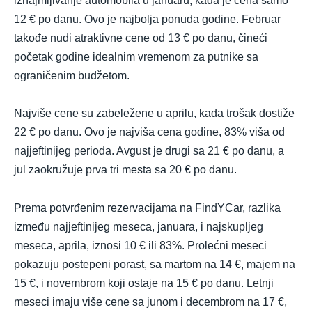
iznajmljivanje automobila u januaru, kada je cena samo
12 € po danu. Ovo je najbolja ponuda godine. Februar
takođe nudi atraktivne cene od 13 € po danu, čineći
početak godine idealnim vremenom za putnike sa
ograničenim budžetom.
Najviše cene su zabeležene u aprilu, kada trošak dostiže
22 € po danu. Ovo je najviša cena godine, 83% viša od
najjeftinijeg perioda. Avgust je drugi sa 21 € po danu, a
jul zaokružuje prva tri mesta sa 20 € po danu.
Prema potvrđenim rezervacijama na FindYCar, razlika
između najjeftinijeg meseca, januara, i najskupljeg
meseca, aprila, iznosi 10 € ili 83%. Prolećni meseci
pokazuju postepeni porast, sa martom na 14 €, majem na
15 €, i novembrom koji ostaje na 15 € po danu. Letnji
meseci imaju više cene sa junom i decembrom na 17 €,