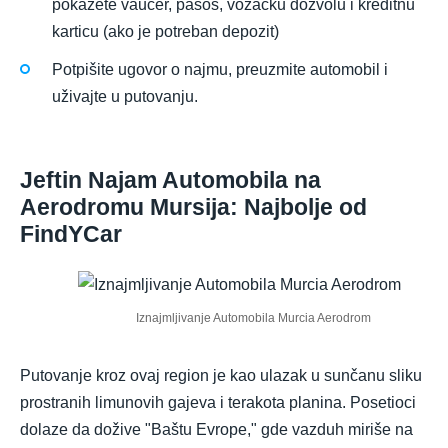
pokažete vaučer, pasoš, vozačku dozvolu i kreditnu
karticu (ako je potreban depozit)
Potpišite ugovor o najmu, preuzmite automobil i
uživajte u putovanju.
Jeftin Najam Automobila na
Aerodromu Mursija: Najbolje od
FindYCar
Iznajmljivanje Automobila Murcia Aerodrom
Putovanje kroz ovaj region je kao ulazak u sunčanu sliku
prostranih limunovih gajeva i terakota planina. Posetioci
dolaze da dožive "Baštu Evrope," gde vazduh miriše na