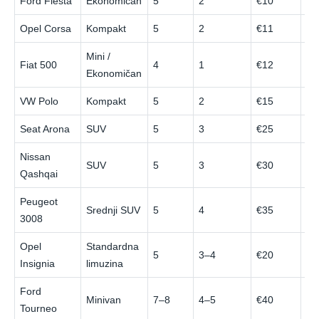
Ford Fiesta
Ekonomičan
5
2
€10
€2
Opel Corsa
Kompakt
5
2
€11
€3
Mini /
Fiat 500
4
1
€12
€3
Ekonomičan
VW Polo
Kompakt
5
2
€15
€3
Seat Arona
SUV
5
3
€25
€6
Nissan
SUV
5
3
€30
€7
Qashqai
Peugeot
Srednji SUV
5
4
€35
€8
3008
Opel
Standardna
5
3–4
€20
€4
Insignia
limuzina
Ford
Minivan
7–8
4–5
€40
€9
Tourneo