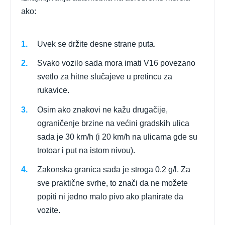
ako:
Uvek se držite desne strane puta.
Svako vozilo sada mora imati V16 povezano
svetlo za hitne slučajeve u pretincu za
rukavice.
Osim ako znakovi ne kažu drugačije,
ograničenje brzine na većini gradskih ulica
sada je 30 km/h (i 20 km/h na ulicama gde su
trotoar i put na istom nivou).
Zakonska granica sada je stroga 0.2 g/l. Za
sve praktične svrhe, to znači da ne možete
popiti ni jedno malo pivo ako planirate da
vozite.