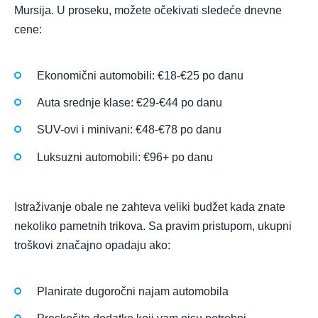
Mursija. U proseku, možete očekivati sledeće dnevne
cene:
Ekonomični automobili: €18-€25 po danu
Auta srednje klase: €29-€44 po danu
SUV-ovi i minivani: €48-€78 po danu
Luksuzni automobili: €96+ po danu
Istraživanje obale ne zahteva veliki budžet kada znate
nekoliko pametnih trikova. Sa pravim pristupom, ukupni
troškovi značajno opadaju ako:
Planirate dugoročni najam automobila