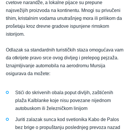
cvetove narandže, a lokalne pijace su prepune
najsvežijih proizvoda na kontinentu. Mnogi su privučeni
tihim, kristalnim vodama unutrašnjeg mora ili prilikom da
prošetaju kroz drevne gradove ispunjene rimskom
istorijom.
Odlazak sa standardnih turističkih staza omogućava vam
da otkrijete pravo srce ovog divljeg i prelepog pejzaža.
Iznajmljivanje automobila na aerodromu Mursija
osigurava da možete:
Stići do skrivenih obala poput divljih, zaštićenih
plaža Kalblanke koje nisu povezane nijednom
autobuskom ili železničkom linijom
Juriti zalazak sunca kod svetionika Kabo de Palos
bez brige o propuštanju poslednjeg prevoza nazad