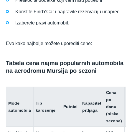
Preskočite dodatke koji vam nisu potrebni
Koristite FindYCar i napravite rezervaciju unapred
Izaberete pravi automobil.
Evo kako najbolje možete uporediti cene:
Tabela cena najma popularnih automobila
na aerodromu Mursija po sezoni
Cena
Ce
po
p
Model
Tip
Kapacitet
Putnici
danu
da
automobila
karoserije
prtljaga
(niska
(v
sezona)
se