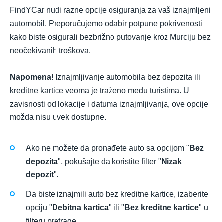
FindYCar nudi razne opcije osiguranja za vaš iznajmljeni
automobil. Preporučujemo odabir potpune pokrivenosti
kako biste osigurali bezbrižno putovanje kroz Murciju bez
neočekivanih troškova.
Napomena!
Iznajmljivanje automobila bez depozita ili
kreditne kartice veoma je traženo među turistima. U
zavisnosti od lokacije i datuma iznajmljivanja, ove opcije
možda nisu uvek dostupne.
Ako ne možete da pronađete auto sa opcijom "
Bez
depozita
", pokušajte da koristite filter "
Nizak
depozit
".
Da biste iznajmili auto bez kreditne kartice, izaberite
opciju "
Debitna kartica
" ili "
Bez kreditne kartice
" u
filteru pretrage.