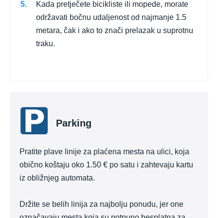
Kada pretječete bicikliste ili mopede, morate
održavati bočnu udaljenost od najmanje 1.5
metara, čak i ako to znači prelazak u suprotnu
traku.
Parking
Pratite plave linije za plaćena mesta na ulici, koja
obično koštaju oko 1.50 € po satu i zahtevaju kartu
iz obližnjeg automata.
Držite se belih linija za najbolju ponudu, jer one
označavaju mesta koja su potpuno besplatna za