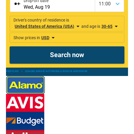
FINDYCAR
»
IZNAJMLJIVANJE AUTOMOBILA MURCIA AERODROM