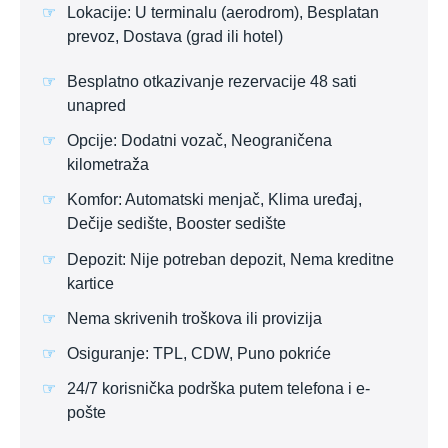
Lokacije: U terminalu (aerodrom), Besplatan
prevoz, Dostava (grad ili hotel)
Besplatno otkazivanje rezervacije 48 sati
unapred
Opcije: Dodatni vozač, Neograničena
kilometraža
Komfor: Automatski menjač, Klima uređaj,
Dečije sedište, Booster sedište
Depozit: Nije potreban depozit, Nema kreditne
kartice
Nema skrivenih troškova ili provizija
Osiguranje: TPL, CDW, Puno pokriće
24/7 korisnička podrška putem telefona i e-
pošte