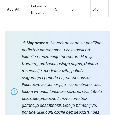
Luksuzna
Audi A4
5
3
€45
€1
limuzina
⚠️ Napomena:
Navedene cene su približne i
podložne promenama u zavisnosti od
lokacije preuzimanja (aerodrom Mursija–
Korvera), pružaoca usluga najma, datuma
rezervacije, modela vozila, pokrića
osiguranja i perioda najma. Sezonske
fluktuacije se primenjuju - cene obično rastu
tokom vrhunca turističke sezone. Ova tabela
prikazuje prosečne tržišne cene bez
garancija dostupnosti. Gde je primenljivo,
ponude uključuju opcije bez depozita i bez