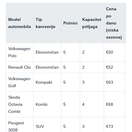
Cena
Ce
po
p
Model
Tip
Kapacitet
Putnici
danu
da
automobila
karoserije
prtljaga
(niska
(v
sezona)
se
Volkswagen
Ekonomičan
5
2
€50
€8
Polo
Renault Clio
Ekonomičan
5
2
€52
€8
Volkswagen
Kompakt
5
3
€63
€1
Golf
Skoda
Octavia
Kombi
5
4
€68
€1
Combi
Peugeot
SUV
5
3
€73
€1
3008