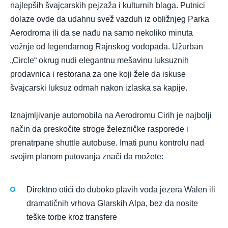
najlepših švajcarskih pejzaža i kulturnih blaga. Putnici
dolaze ovde da udahnu svež vazduh iz obližnjeg Parka
Aerodroma ili da se nađu na samo nekoliko minuta
vožnje od legendarnog Rajnskog vodopada. Užurban
„Circle“ okrug nudi elegantnu mešavinu luksuznih
prodavnica i restorana za one koji žele da iskuse
švajcarski luksuz odmah nakon izlaska sa kapije.
Iznajmljivanje automobila na Aerodromu Cirih je najbolji
način da preskočite stroge železničke rasporede i
prenatrpane shuttle autobuse. Imati punu kontrolu nad
svojim planom putovanja znači da možete:
Direktno otići do duboko plavih voda jezera Walen ili
dramatičnih vrhova Glarskih Alpa, bez da nosite
teške torbe kroz transfere