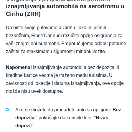
iznajmljivanja automobila na aerodromu u
Cirihu (ZRH)
Da biste svoje putovanje u Cirihu i okolini učinili
bezbrižnim, FindYCar nudi različite opcije osiguranja za
vaš iznajmljeni automobil. Preporučujemo odabir potpune
zaštite za maksimalnu sigurnost i mir dok vozite.
Napomena!
Iznajmljivanje automobila bez depozita ili
kreditne kartice veoma je traženo među turistima. U
zavisnosti od lokacije i datuma iznajmljivanja, ove opcije
možda nisu uvek dostupne.
Ako ne možete da pronađete auto sa opcijom "
Bez
depozita
", pokušajte da koristite filter "
Nizak
depozit
".