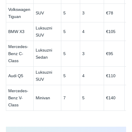
Volkswagen
SUV
5
3
€78
€1
Tiguan
Luksuzni
BMW X3
5
4
€105
€1
SUV
Mercedes-
Luksuzni
Benz C-
5
3
€95
€1
Sedan
Class
Luksuzni
Audi Q5
5
4
€110
€1
SUV
Mercedes-
Benz V-
Minivan
7
5
€140
€2
Class