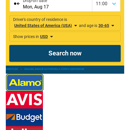
FINDYCAR
»
IZNAJMLJIVANJE AUTOMOBILA ZÜRICH AERODROM