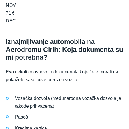
NOV
71 €
DEC
Iznajmljivanje automobila na
Aerodromu Cirih: Koja dokumenta su
mi potrebna?
Evo nekoliko osnovnih dokumenata koje ćete morati da
pokažete kako biste preuzeli vozilo:
Vozačka dozvola (međunarodna vozačka dozvola je
takođe prihvaćena)
Pasoš
Kreditna kartica.