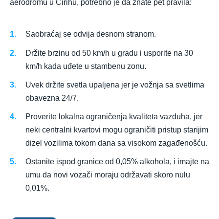
aerodromu u Cirihu, potrebno je da znate pet pravila:
Saobraćaj se odvija desnom stranom.
Držite brzinu od 50 km/h u gradu i usporite na 30
km/h kada uđete u stambenu zonu.
Uvek držite svetla upaljena jer je vožnja sa svetlima
obavezna 24/7.
Proverite lokalna ograničenja kvaliteta vazduha, jer
neki centralni kvartovi mogu ograničiti pristup starijim
dizel vozilima tokom dana sa visokom zagađenošću.
Ostanite ispod granice od 0,05% alkohola, i imajte na
umu da novi vozači moraju održavati skoro nulu
0,01%.