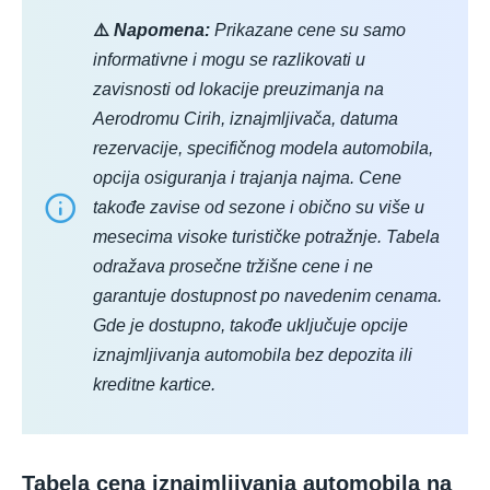
⚠️
Napomena:
Prikazane cene su samo
informativne i mogu se razlikovati u
zavisnosti od lokacije preuzimanja na
Aerodromu Cirih, iznajmljivača, datuma
rezervacije, specifičnog modela automobila,
opcija osiguranja i trajanja najma. Cene
takođe zavise od sezone i obično su više u
mesecima visoke turističke potražnje. Tabela
odražava prosečne tržišne cene i ne
garantuje dostupnost po navedenim cenama.
Gde je dostupno, takođe uključuje opcije
iznajmljivanja automobila bez depozita ili
kreditne kartice.
Tabela cena iznajmljivanja automobila na