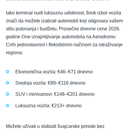
Iako terminal nudi luksuznu udobnost, širok izbor vozila
znači da možete izabrati automobil koji odgovara vašem
stilu putovanja i budžetu. Prosečne dnevne cene 2026.
godine čine iznajmljivanje automobila na Aerodromu
Cirih jednostavnim i fleksibilnim načinom za istraživanje
regiona:
Ekonomična vozila: €46–€71 dnevno
Srednja vozila: €89–€116 dnevno
SUV i minivanovi: €148–€201 dnevno
Luksuzna vozila: €213+ dnevno
Možete uživati u slobodi švajcarske prirode bez