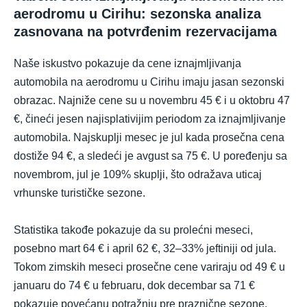
aerodromu u Cirihu: sezonska analiza
zasnovana na potvrđenim rezervacijama
Naše iskustvo pokazuje da cene iznajmljivanja
automobila na aerodromu u Cirihu imaju jasan sezonski
obrazac. Najniže cene su u novembru 45 € i u oktobru 47
€, čineći jesen najisplativijim periodom za iznajmljivanje
automobila. Najskuplji mesec je jul kada prosečna cena
dostiže 94 €, a sledeći je avgust sa 75 €. U poređenju sa
novembrom, jul je 109% skuplji, što odražava uticaj
vrhunske turističke sezone.
Statistika takođe pokazuje da su prolećni meseci,
posebno mart 64 € i april 62 €, 32–33% jeftiniji od jula.
Tokom zimskih meseci prosečne cene variraju od 49 € u
januaru do 74 € u februaru, dok decembar sa 71 €
pokazuje povećanu potražnju pre praznične sezone.