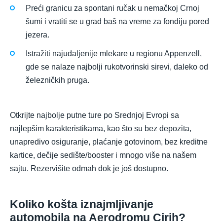
Preći granicu za spontani ručak u nemačkoj Crnoj
šumi i vratiti se u grad baš na vreme za fondiju pored
jezera.
Istražiti najudaljenije mlekare u regionu Appenzell,
gde se nalaze najbolji rukotvorinski sirevi, daleko od
železničkih pruga.
Otkrijte najbolje putne ture po Srednjoj Evropi sa
najlepšim karakteristikama, kao što su bez depozita,
unapredivo osiguranje, plaćanje gotovinom, bez kreditne
kartice, dečije sedište/booster i mnogo više na našem
sajtu. Rezervišite odmah dok je još dostupno.
Koliko košta iznajmljivanje
automobila na Aerodromu Cirih?