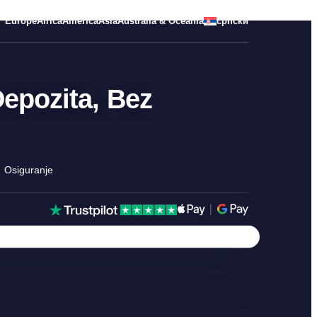
Europe
Africa
America
Asia
Australia & Oceania
српски
epozita, Bez
Osiguranje