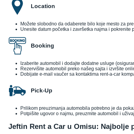
Location
Možete slobodno da odaberete bilo koje mesto za preuz
Unesite datum početka i završetka najma i pokrenite p
Booking
Izaberite automobil i dodajte dodatne usluge (osigura
Rezervišite automobil preko našeg sajta i izvršite onl
Dobijate e-mail vaučer sa kontaktima rent-a-car kompa
Pick-Up
Prilikom preuzimanja automobila potrebno je da pokaže
Potpišite ugovor o najmu, preuzmite automobil i uživa
Jeftin Rent a Car u Omisu: Najbolje