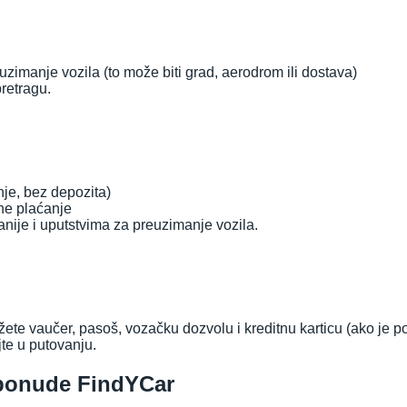
imanje vozila (to može biti grad, aerodrom ili dostava)
retragu.
nje, bez depozita)
ine plaćanje
nije i uputstvima za preuzimanje vozila.
te vaučer, pasoš, vozačku dozvolu i kreditnu karticu (ako je p
jte u putovanju.
 ponude FindYCar