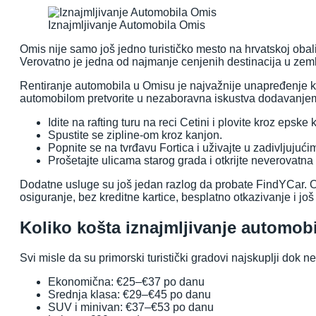
Iznajmljivanje Automobila Omis
Omis nije samo još jedno turističko mesto na hrvatskoj obali
Verovatno je jedna od najmanje cenjenih destinacija u zemlj
Rentiranje automobila u Omisu je najvažnije unapređenje 
automobilom pretvorite u nezaboravna iskustva dodavanje
Idite na rafting turu na reci Cetini i plovite kroz epske
Spustite se zipline-om kroz kanjon.
Popnite se na tvrđavu Fortica i uživajte u zadivljuju
Prošetajte ulicama starog grada i otkrijte neverovatn
Dodatne usluge su još jedan razlog da probate FindYCar. O
osiguranje, bez kreditne kartice, besplatno otkazivanje i jo
Koliko košta iznajmljivanje automob
Svi misle da su primorski turistički gradovi najskuplji dok 
Ekonomična: €25–€37 po danu
Srednja klasa: €29–€45 po danu
SUV i minivan: €37–€53 po danu