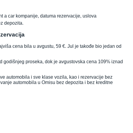
nt a car kompanije, datuma rezervacije, uslova
ez depozita.
zervacija
viša cena bila u avgustu, 59 €. Jul je takođe bio jedan od
pod godišnjeg proseka, dok je avgustovska cena 109% iznad
e automobila i sve klase vozila, kao i rezervacije bez
jivanje automobila u Omisu bez depozita i bez kreditne