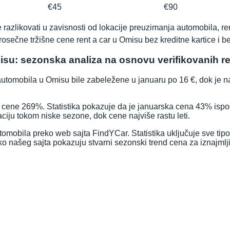
€45
€90
azlikovati u zavisnosti od lokacije preuzimanja automobila, re
rosečne tržišne cene rent a car u Omisu bez kreditne kartice i b
isu: sezonska analiza na osnovu verifikovanih re
utomobila u Omisu bile zabeležene u januaru po 16 €, dok je naj
iše cene 269%. Statistika pokazuje da je januarska cena 43% is
ciju tokom niske sezone, dok cene najviše rastu leti.
omobila preko web sajta FindYCar. Statistika uključuje sve tipov
reko našeg sajta pokazuju stvarni sezonski trend cena za iznajml