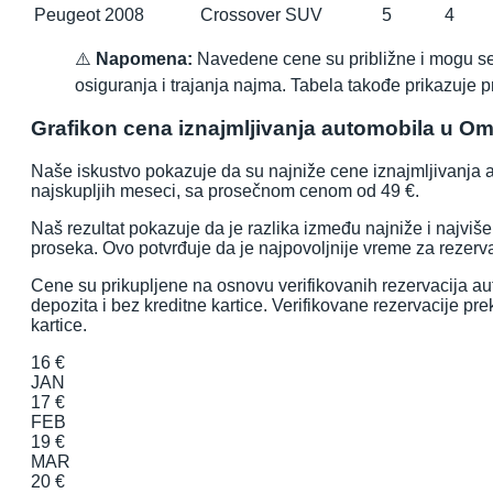
Peugeot 2008
Crossover SUV
5
4
⚠️
Napomena:
Navedene cene su približne i mogu se r
osiguranja i trajanja najma. Tabela takođe prikazuje p
Grafikon cena iznajmljivanja automobila u Om
Naše iskustvo pokazuje da su najniže cene iznajmljivanja a
najskupljih meseci, sa prosečnom cenom od 49 €.
Naš rezultat pokazuje da je razlika između najniže i najv
proseka. Ovo potvrđuje da je najpovoljnije vreme za rezerva
Cene su prikupljene na osnovu verifikovanih rezervacija aut
depozita i bez kreditne kartice. Verifikovane rezervacije p
kartice.
16 €
JAN
17 €
FEB
19 €
MAR
20 €