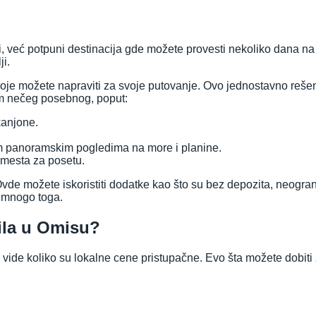
, već potpuni destinacija gde možete provesti nekoliko dana na u
i.
koje možete napraviti za svoje putovanje. Ovo jednostavno re
m nečeg posebnog, poput:
 kanjone.
ćim panoramskim pogledima na more i planine.
a mesta za posetu.
vde možete iskoristiti dodatke kao što su bez depozita, neog
š mnogo toga.
ila u Omisu?
ne vide koliko su lokalne cene pristupačne. Evo šta možete dobit