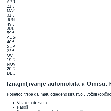
APR
21 €
MAY
31 €
JUN
49 €
JUL
59 €
AUG
40 €
SEP
23 €
OCT
19 €
NOV
20 €
DEC
Iznajmljivanje automobila u Omisu:
Posetioci treba da imaju određeno iskustvo u vožnji (običn
Vozačka dozvola
Pasoš