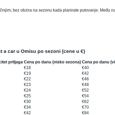
čnijim, bez obzira na sezonu kada planirate putovanje. Među naje
t a car u Omisu po sezoni (cene u €)
itet prtljaga
Cena po danu (nisko sezona)
Cena po danu (v
€18
€40
€19
€42
€22
€46
€23
€48
€24
€52
€25
€54
€30
€62
€34
€70
€42
€84