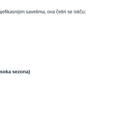
fikasnijim savetima, ova četiri se ističu:
isoka sezona)