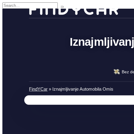
Skip
Search
to
for:
content
Iznajmljiva
Bez de
FindYCar
»
Iznajmljivanje Automobila Omis