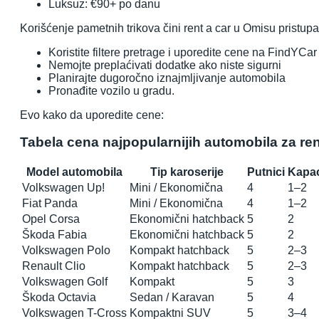
Luksuz: €90+ po danu
Korišćenje pametnih trikova čini rent a car u Omisu pristupa
Koristite filtere pretrage i uporedite cene na FindYCar
Nemojte preplaćivati dodatke ako niste sigurni
Planirajte dugoročno iznajmljivanje automobila
Pronađite vozilo u gradu.
Evo kako da uporedite cene:
Tabela cena najpopularnijih automobila za ren
Model automobila
Tip karoserije
Putnici
Kapac
Volkswagen Up!
Mini / Ekonomična
4
1–2
Fiat Panda
Mini / Ekonomična
4
1–2
Opel Corsa
Ekonomični hatchback
5
2
Škoda Fabia
Ekonomični hatchback
5
2
Volkswagen Polo
Kompakt hatchback
5
2–3
Renault Clio
Kompakt hatchback
5
2–3
Volkswagen Golf
Kompakt
5
3
Škoda Octavia
Sedan / Karavan
5
4
Volkswagen T-Cross
Kompaktni SUV
5
3–4