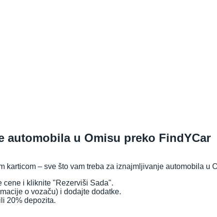
nje automobila u Omisu preko FindYCar
m karticom – sve što vam treba za iznajmljivanje automobila u 
 cene i kliknite "Rezerviši Sada".
rmacije o vozaču) i dodajte dodatke.
ili 20% depozita.