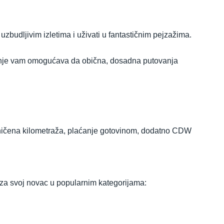
zbudljivim izletima i uživati u fantastičnim pejzažima.
šenje vam omogućava da obična, dosadna putovanja
raničena kilometraža, plaćanje gotovinom, dodatno CDW
i za svoj novac u popularnim kategorijama: