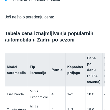
Još nešto o poređenju cena:
Tabela cena iznajmljivanja popularnih
automobila u Zadru po sezoni
Cena
Ce
po
po
Model
Tip
Kapacitet
Putnici
danu
da
automobila
karoserije
prtljaga
(niska
(vi
sezona)
se
Mini /
Fiat Panda
4
1–2
18 €
40 
Ekonomični
Mini /
Toyota Aygo
4
1–2
19 €
42 