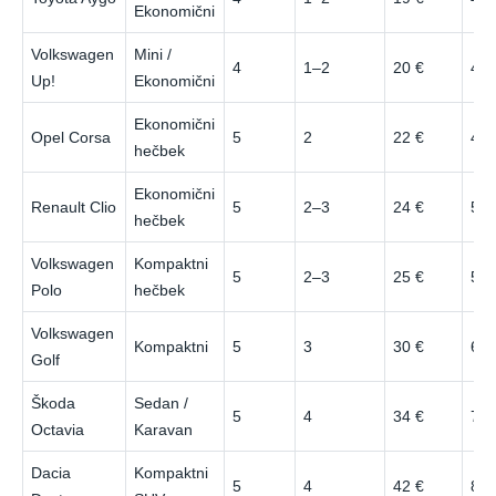
Ekonomični
Volkswagen
Mini /
4
1–2
20 €
44 
Up!
Ekonomični
Ekonomični
Opel Corsa
5
2
22 €
48 
hečbek
Ekonomični
Renault Clio
5
2–3
24 €
52 
hečbek
Volkswagen
Kompaktni
5
2–3
25 €
55 
Polo
hečbek
Volkswagen
Kompaktni
5
3
30 €
65 
Golf
Škoda
Sedan /
5
4
34 €
72 
Octavia
Karavan
Dacia
Kompaktni
5
4
42 €
85 