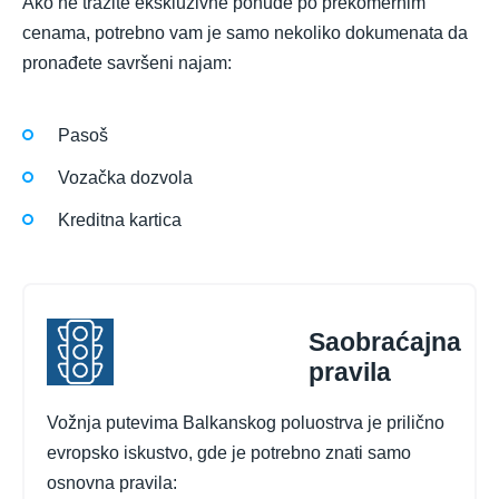
Ako ne tražite ekskluzivne ponude po prekomernim
cenama, potrebno vam je samo nekoliko dokumenata da
pronađete savršeni najam:
Pasoš
Vozačka dozvola
Kreditna kartica
Saobraćajna
pravila
Vožnja putevima Balkanskog poluostrva je prilično
evropsko iskustvo, gde je potrebno znati samo
osnovna pravila: