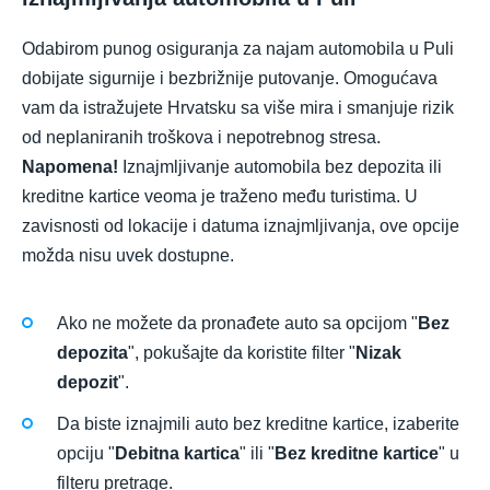
Odabirom punog osiguranja za najam automobila u Puli
dobijate sigurnije i bezbrižnije putovanje. Omogućava
vam da istražujete Hrvatsku sa više mira i smanjuje rizik
od neplaniranih troškova i nepotrebnog stresa.
Napomena!
Iznajmljivanje automobila bez depozita ili
kreditne kartice veoma je traženo među turistima. U
zavisnosti od lokacije i datuma iznajmljivanja, ove opcije
možda nisu uvek dostupne.
Ako ne možete da pronađete auto sa opcijom "
Bez
depozita
", pokušajte da koristite filter "
Nizak
depozit
".
Da biste iznajmili auto bez kreditne kartice, izaberite
opciju "
Debitna kartica
" ili "
Bez kreditne kartice
" u
filteru pretrage.