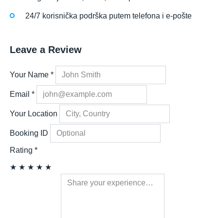
24/7 korisnička podrška putem telefona i e-pošte
Leave a Review
Your Name
*
Email
*
Your Location
Booking ID
Rating
*
★
★
★
★
★