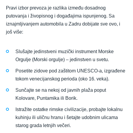
Pravi izbor prevoza je razlika između dosadnog
putovanja i živopisnog i događajima ispunjenog. Sa
iznajmljivanjem automobila u Zadru dobijate sve ovo, i
još više:
Slušajte jedinstveni muzički instrument Morske
Orgulje (Morski orgulje) – jedinstven u svetu.
Posetite zidove pod zaštitom UNESCO-a, izgrađene
tokom venecijanskog perioda (oko 16. veka).
Sunčajte se na nekoj od javnih plaža poput
Kolovare, Puntamika ili Borik.
Istražite ostatke rimske civilizacije, probajte lokalnu
kuhinju ili uličnu hranu i šetajte udobnim ulicama
starog grada letnjih večeri.