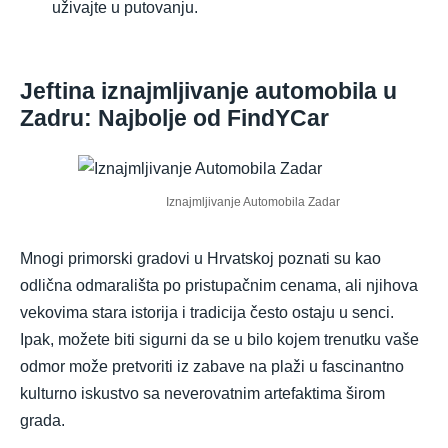
uživajte u putovanju.
Jeftina iznajmljivanje automobila u
Zadru: Najbolje od FindYCar
Iznajmljivanje Automobila Zadar
Mnogi primorski gradovi u Hrvatskoj poznati su kao
odlična odmarališta po pristupačnim cenama, ali njihova
vekovima stara istorija i tradicija često ostaju u senci.
Ipak, možete biti sigurni da se u bilo kojem trenutku vaše
odmor može pretvoriti iz zabave na plaži u fascinantno
kulturno iskustvo sa neverovatnim artefaktima širom
grada.