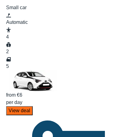
Small car
Automatic
4
2
5
from
€6
per day
View deal