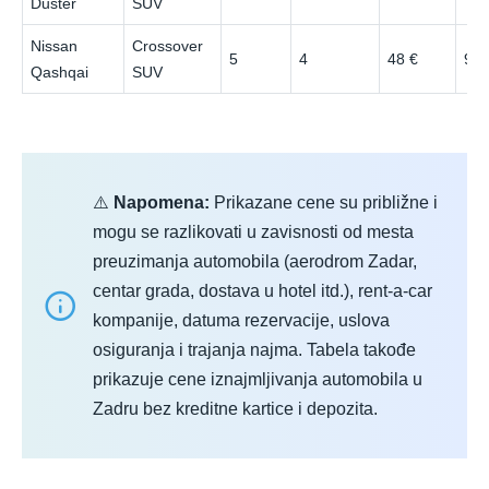
Duster
SUV
Nissan
Crossover
5
4
48 €
95 
Qashqai
SUV
⚠️
Napomena:
Prikazane cene su približne i
mogu se razlikovati u zavisnosti od mesta
preuzimanja automobila (aerodrom Zadar,
centar grada, dostava u hotel itd.), rent-a-car
kompanije, datuma rezervacije, uslova
osiguranja i trajanja najma. Tabela takođe
prikazuje cene iznajmljivanja automobila u
Zadru bez kreditne kartice i depozita.