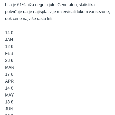
bila je 61% niža nego u julu. Generalno, statistika
potvrđuje da je najisplativije rezervisati tokom vansezone,
dok cene najviše rastu leti.
14 €
JAN
12 €
FEB
23 €
MAR
17 €
APR
14 €
MAY
18 €
JUN