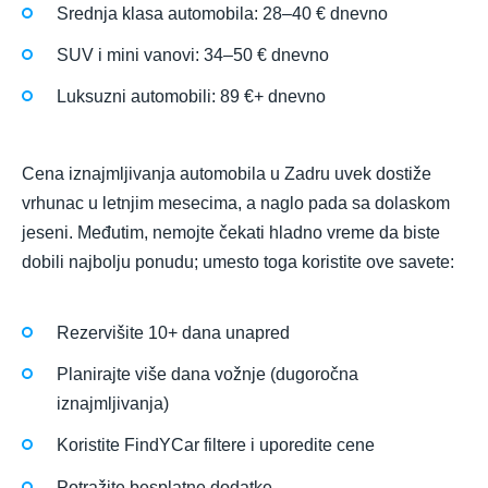
Srednja klasa automobila: 28–40 € dnevno
SUV i mini vanovi: 34–50 € dnevno
Luksuzni automobili: 89 €+ dnevno
Cena iznajmljivanja automobila u Zadru uvek dostiže
vrhunac u letnjim mesecima, a naglo pada sa dolaskom
jeseni. Međutim, nemojte čekati hladno vreme da biste
dobili najbolju ponudu; umesto toga koristite ove savete:
Rezervišite 10+ dana unapred
Planirajte više dana vožnje (dugoročna
iznajmljivanja)
Koristite FindYCar filtere i uporedite cene
Potražite besplatne dodatke