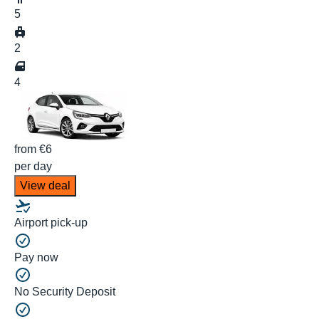
5
2
4
from
€6
per day
View deal
Airport pick-up
Pay now
No Security Deposit