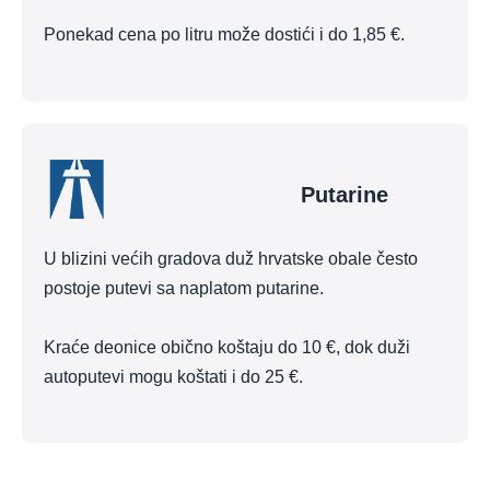
Ponekad cena po litru može dostići i do 1,85 €.
Putarine
U blizini većih gradova duž hrvatske obale često
postoje putevi sa naplatom putarine.
Kraće deonice obično koštaju do 10 €, dok duži
autoputevi mogu koštati i do 25 €.