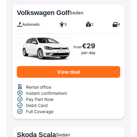
Volkswagen Golf
Sedan
Automatic
5
2
4
€29
from
per day
View deal
Rental office
Instant confirmation!
Pay Part Now
Debit Card
Full Coverage
Skoda Scala
Sedan