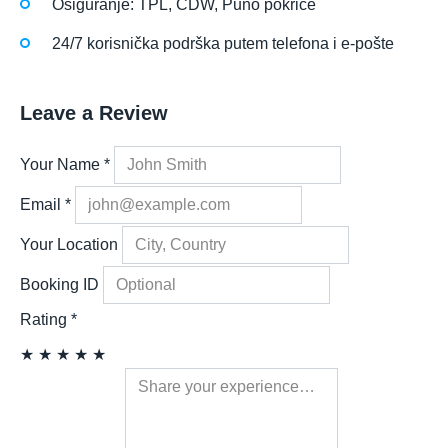
Osiguranje: TPL, CDW, Puno pokriće
24/7 korisnička podrška putem telefona i e-pošte
Leave a Review
Your Name
*
Email
*
Your Location
Booking ID
Rating
*
★
★
★
★
★