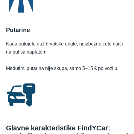
Putarine
Kada putujete duž hrvatske obale, neizbežno ćete naići
na put sa naplatom.
Međutim, putarina nije skupa, samo 5–15 € po vozilu.
Glavne karakteristike FindYCar: