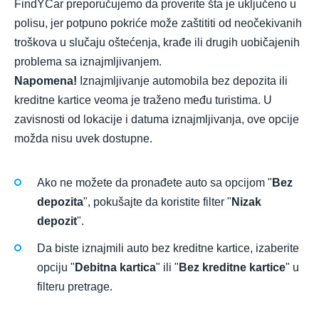
FindYCar preporučujemo da proverite šta je uključeno u
polisu, jer potpuno pokriće može zaštititi od neočekivanih
troškova u slučaju oštećenja, krađe ili drugih uobičajenih
problema sa iznajmljivanjem.
Napomena!
Iznajmljivanje automobila bez depozita ili
kreditne kartice veoma je traženo među turistima. U
zavisnosti od lokacije i datuma iznajmljivanja, ove opcije
možda nisu uvek dostupne.
Ako ne možete da pronađete auto sa opcijom "
Bez
depozita
", pokušajte da koristite filter "
Nizak
depozit
".
Da biste iznajmili auto bez kreditne kartice, izaberite
opciju "
Debitna kartica
" ili "
Bez kreditne kartice
" u
filteru pretrage.