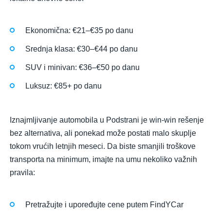
Ekonomična: €21–€35 po danu
Srednja klasa: €30–€44 po danu
SUV i minivan: €36–€50 po danu
Luksuz: €85+ po danu
Iznajmljivanje automobila u Podstrani je win-win rešenje
bez alternativa, ali ponekad može postati malo skuplje
tokom vrućih letnjih meseci. Da biste smanjili troškove
transporta na minimum, imajte na umu nekoliko važnih
pravila:
Pretražujte i upoređujte cene putem FindYCar