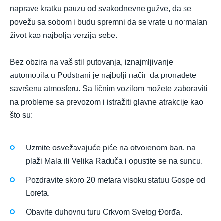
naprave kratku pauzu od svakodnevne gužve, da se
povežu sa sobom i budu spremni da se vrate u normalan
život kao najbolja verzija sebe.
Bez obzira na vaš stil putovanja, iznajmljivanje
automobila u Podstrani je najbolji način da pronađete
savršenu atmosferu. Sa ličnim vozilom možete zaboraviti
na probleme sa prevozom i istražiti glavne atrakcije kao
što su:
Uzmite osvežavajuće piće na otvorenom baru na
plaži Mala ili Velika Raduča i opustite se na suncu.
Pozdravite skoro 20 metara visoku statuu Gospe od
Loreta.
Obavite duhovnu turu Crkvom Svetog Đorđa.