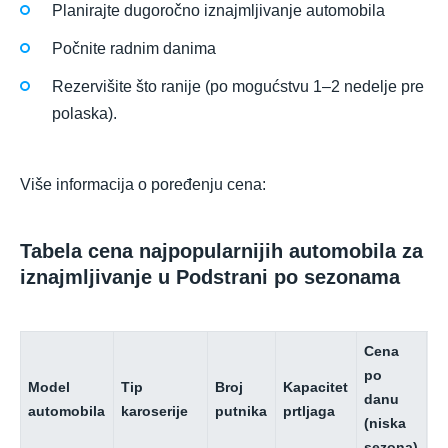
Planirajte dugoročno iznajmljivanje automobila
Počnite radnim danima
Rezervišite što ranije (po mogućstvu 1–2 nedelje pre
polaska).
Više informacija o poređenju cena:
Tabela cena najpopularnijih automobila za
iznajmljivanje u Podstrani po sezonama
Cena
C
po
p
Model
Tip
Broj
Kapacitet
danu
d
automobila
karoserije
putnika
prtljaga
(niska
(
sezona)
s