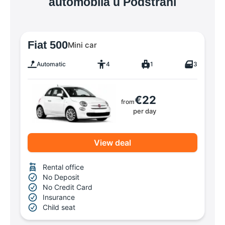
automobila u Podstrani
Fiat 500
Mini car
Automatic
4
1
3
€22
from
per day
View deal
Rental office
No Deposit
No Credit Card
Insurance
Child seat