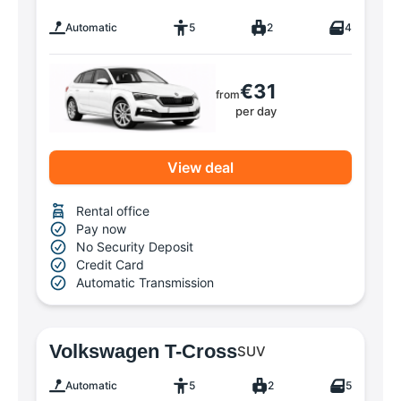
Automatic
5
2
4
€31
from
per day
View deal
Rental office
Pay now
No Security Deposit
Credit Card
Automatic Transmission
Volkswagen T-Cross
SUV
Automatic
5
2
5