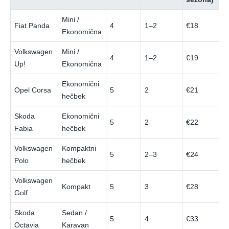
Mini /
Fiat Panda
4
1–2
€18
€
Ekonomična
Volkswagen
Mini /
4
1–2
€19
€
Up!
Ekonomična
Ekonomični
Opel Corsa
5
2
€21
€
hečbek
Skoda
Ekonomični
5
2
€22
€
Fabia
hečbek
Volkswagen
Kompaktni
5
2–3
€24
€
Polo
hečbek
Volkswagen
Kompakt
5
3
€28
€
Golf
Skoda
Sedan /
5
4
€33
€
Octavia
Karavan