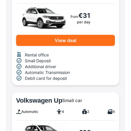
€31
from
per day
View deal
Rental office
Small Deposit
Additional driver
Automatic Transmission
Debit card for deposit
Volkswagen Up
Small car
Automatic
4
2
4