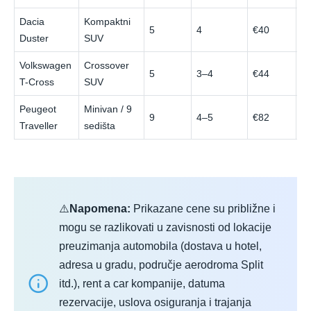
Dacia
Kompaktni
5
4
€40
€
Duster
SUV
Volkswagen
Crossover
5
3–4
€44
€
T-Cross
SUV
Peugeot
Minivan / 9
9
4–5
€82
€
Traveller
sedišta
⚠️
Napomena:
Prikazane cene su približne i
mogu se razlikovati u zavisnosti od lokacije
preuzimanja automobila (dostava u hotel,
adresa u gradu, područje aerodroma Split
itd.), rent a car kompanije, datuma
rezervacije, uslova osiguranja i trajanja