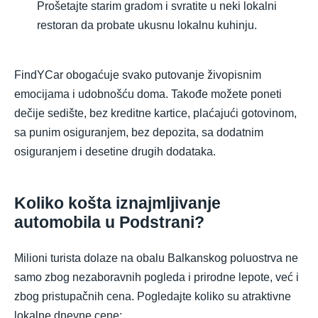
Prošetajte starim gradom i svratite u neki lokalni
restoran da probate ukusnu lokalnu kuhinju.
FindYCar obogaćuje svako putovanje živopisnim
emocijama i udobnošću doma. Takođe možete poneti
dečije sedište, bez kreditne kartice, plaćajući gotovinom,
sa punim osiguranjem, bez depozita, sa dodatnim
osiguranjem i desetine drugih dodataka.
Koliko košta iznajmljivanje
automobila u Podstrani?
Milioni turista dolaze na obalu Balkanskog poluostrva ne
samo zbog nezaboravnih pogleda i prirodne lepote, već i
zbog pristupačnih cena. Pogledajte koliko su atraktivne
lokalne dnevne cene: