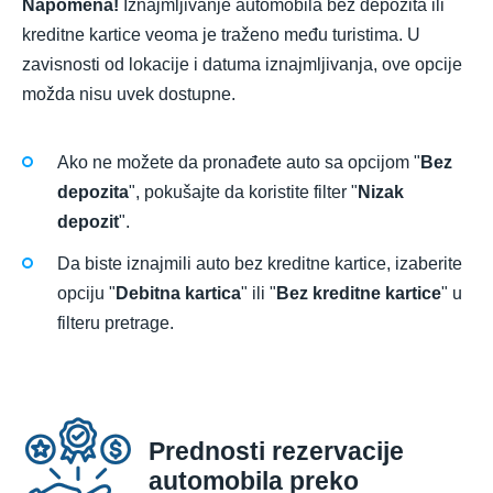
Napomena!
Iznajmljivanje automobila bez depozita ili
kreditne kartice veoma je traženo među turistima. U
zavisnosti od lokacije i datuma iznajmljivanja, ove opcije
možda nisu uvek dostupne.
Ako ne možete da pronađete auto sa opcijom "
Bez
depozita
", pokušajte da koristite filter "
Nizak
depozit
".
Da biste iznajmili auto bez kreditne kartice, izaberite
opciju "
Debitna kartica
" ili "
Bez kreditne kartice
" u
filteru pretrage.
Prednosti rezervacije
automobila preko