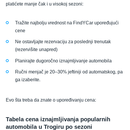
platićete manje čak i u visokoj sezoni:
Tražite najbolju vrednost na FindYCar upoređujući
cene
Ne ostavljajte rezervaciju za poslednji trenutak
(rezervišite unapred)
Planirajte dugoročno iznajmljivanje automobila
Ručni menjač je 20–30% jeftiniji od automatskog, pa
ga izaberite.
Evo šta treba da znate o upoređivanju cena:
Tabela cena iznajmljivanja popularnih
automobila u Trogiru po sezoni