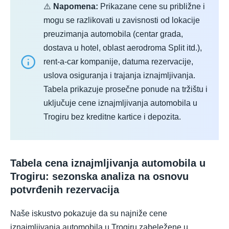
⚠️
Napomena:
Prikazane cene su približne i
mogu se razlikovati u zavisnosti od lokacije
preuzimanja automobila (centar grada,
dostava u hotel, oblast aerodroma Split itd.),
rent-a-car kompanije, datuma rezervacije,
uslova osiguranja i trajanja iznajmljivanja.
Tabela prikazuje prosečne ponude na tržištu i
uključuje cene iznajmljivanja automobila u
Trogiru bez kreditne kartice i depozita.
Tabela cena iznajmljivanja automobila u
Trogiru: sezonska analiza na osnovu
potvrđenih rezervacija
Naše iskustvo pokazuje da su najniže cene
iznajmljivanja automobila u Trogiru zabeležene u