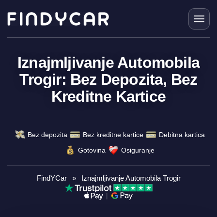
Skip
to
content
Iznajmljivanje Automobila
Trogir: Bez Depozita, Bez
Kreditne Kartice
Bez depozita
Bez kreditne kartice
Debitna kartica
Gotovina
Osiguranje
FindYCar
»
Iznajmljivanje Automobila Trogir