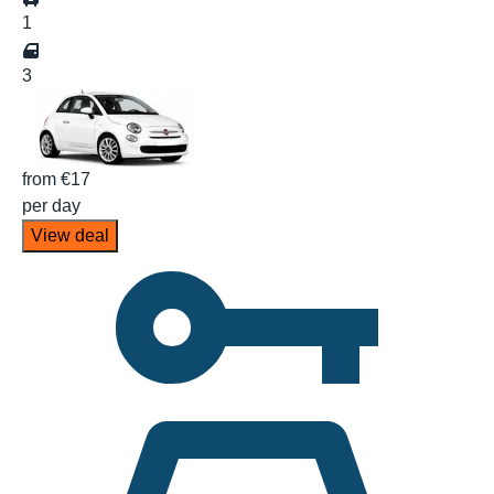
1
3
from
€17
per day
View deal