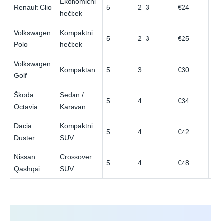
Ekonomični
Renault Clio
5
2–3
€24
€5
hečbek
Volkswagen
Kompaktni
5
2–3
€25
€5
Polo
hečbek
Volkswagen
Kompaktan
5
3
€30
€6
Golf
Škoda
Sedan /
5
4
€34
€7
Octavia
Karavan
Dacia
Kompaktni
5
4
€42
€8
Duster
SUV
Nissan
Crossover
5
4
€48
€9
Qashqai
SUV