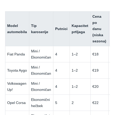
Cena
Ce
po
p
Model
Tip
Kapacitet
Putnici
danu
da
automobila
karoserije
prtljaga
(niska
(v
sezona)
se
Mini /
Fiat Panda
4
1–2
€18
€4
Ekonomičan
Mini /
Toyota Aygo
4
1–2
€19
€4
Ekonomičan
Volkswagen
Mini /
4
1–2
€20
€4
Up!
Ekonomičan
Ekonomični
Opel Corsa
5
2
€22
€4
hečbek