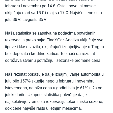
februaru i novembru po 14 €. Ostali povoljni meseci
uključuju mart sa 16 € i maj sa 17 €. Najviše cene su u
julu 36 € i avgustu 35 €.
Naša statistika se zasniva na podacima potvrđenih
rezervacija preko sajta FindYCar. Analiza uključuje sve
tipove i klase vozila, uključujući iznajmljivanje u Trogiru
bez depozita i kreditne kartice. To znači da rezultat
odražava stvarnu potražnju i sezonske promene cena.
Naš rezultat pokazuje da je iznajmljivanje automobila u
julu bilo 157% skuplje nego u februaru i novembru.
Istovremeno, najniža cena u godini bila je 61% niža od
julske tarife. Ukupno, statistika potvrđuje da je
najisplativije vreme za rezervaciju tokom niske sezone,
dok cene najviše rastu u letnjim mesecima.