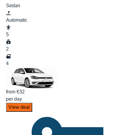
Sedan
Automatic
5
2
4
from
€32
per day
View deal