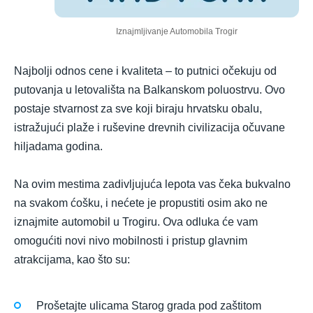
Iznajmljivanje Automobila Trogir
Najbolji odnos cene i kvaliteta – to putnici očekuju od
putovanja u letovališta na Balkanskom poluostrvu. Ovo
postaje stvarnost za sve koji biraju hrvatsku obalu,
istražujući plaže i ruševine drevnih civilizacija očuvane
hiljadama godina.
Na ovim mestima zadivljujuća lepota vas čeka bukvalno
na svakom ćošku, i nećete je propustiti osim ako ne
iznajmite automobil u Trogiru. Ova odluka će vam
omogućiti novi nivo mobilnosti i pristup glavnim
atrakcijama, kao što su:
Prošetajte ulicama Starog grada pod zaštitom