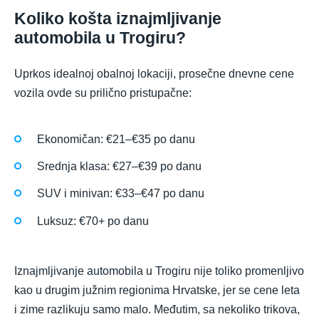
Koliko košta iznajmljivanje
automobila u Trogiru?
Uprkos idealnoj obalnoj lokaciji, prosečne dnevne cene
vozila ovde su prilično pristupačne:
Ekonomičan: €21–€35 po danu
Srednja klasa: €27–€39 po danu
SUV i minivan: €33–€47 po danu
Luksuz: €70+ po danu
Iznajmljivanje automobila u Trogiru nije toliko promenljivo
kao u drugim južnim regionima Hrvatske, jer se cene leta
i zime razlikuju samo malo. Međutim, sa nekoliko trikova,